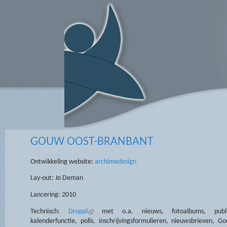
Overslaan en naar de algemene inhoud gaan
GOUW OOST-BRANBANT
Ontwikkeling website:
archimedesign
Lay-out: Jo Deman
Lancering: 2010
Technisch:
Drupal
(externe link)
met o.a. nieuws, fotoalbums, publi
kalenderfunctie, polls, inschrijvingsformulieren, nieuwsbrieven, Go