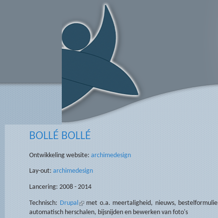
Overslaan en naar de algemene inhoud gaan
BOLLÉ BOLLÉ
Ontwikkeling website:
archimedesign
Lay-out:
archimedesign
Lancering: 2008 - 2014
Technisch:
Drupal
(externe link)
met o.a. meertaligheid, nieuws, bestelformulie
automatisch herschalen, bijsnijden en bewerken van foto's